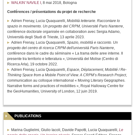
WALKIN' NAVILE I
, 8 mai 2018, Bologna
Conférences / présentations du projet de recherche
Adrien Frenay, Lucia Quaquarelli,
Mobilità letterarie. Raccontare lo
spazio in movimento. Un progetto del CRPM, Université Paris Nanterre
,
conférence doctorale organisée en collaboration avec Sergia Adamo,
Università degli Studi di Trieste, 13 aprile 2023.
Adrien Frenay, Lucia Quaquarelli,
Spazio, mobilità e racconto. Un
progetto del centro di ricerca CRPM dell'università Paris Nanterre
,
conférence dans le cadre du séminaire « La trama delle aree interne. Il
presente tra territorio e letteratura », Università del Molise (Centro di
Ricerca ArIa), 19 octobre 2022.
Adrien Frenay, Lucia Quaquarelli,
Espace, Déplacement, Mobilité / Re-
Thinking Space from a Mobile Point of View. A CRPM’s Research Project
,
communication au colloque international « Moving Literary Gepgraphes.
Narrative forms and practices of mobilities », Royal Halloway Centre for
the GeoHumanities, University of London, 12 juin 2019.
PUBLICATIONS
Marina Guglielmi, Giulio Iacoli, Davide Papotti, Lucia Quaquarelli,
Le