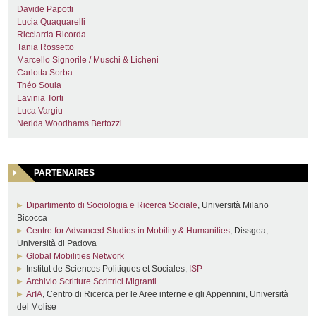
Davide Papotti
Lucia Quaquarelli
Ricciarda Ricorda
Tania Rossetto
Marcello Signorile / Muschi & Licheni
Carlotta Sorba
Théo Soula
Lavinia Torti
Luca Vargiu
Nerida Woodhams Bertozzi
PARTENAIRES
Dipartimento di Sociologia e Ricerca Sociale
, Università Milano
Bicocca
Centre for Advanced Studies in Mobility & Humanities
, Dissgea,
Università di Padova
Global Mobilities Network
Institut de Sciences Politiques et Sociales,
ISP
Archivio Scritture Scrittrici Migranti
ArIA
, Centro di Ricerca per le Aree interne e gli Appennini, Università
del Molise