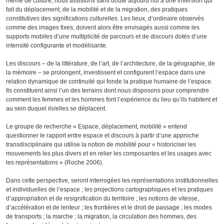
même de culture, nous assistons sans doute aujourd’hui à une inversion qui
fait du déplacement, de la mobilité et de la migration, des pratiques
constitutives des significations culturelles. Les lieux, d’ordinaire observés
comme des images fixes, doivent alors être envisagés aussi comme les
supports mobiles d’une multiplicité de parcours et de discours dotés d’une
intensité configurante et modélisante.
Les discours – de la littérature, de l’art, de l’architecture, de la géographie, de
la mémoire – se prolongent, investissent et configurent l’espace dans une
relation dynamique de continuité qui fonde la pratique humaine de l’espace.
Ils constituent ainsi l’un des terrains dont nous disposons pour comprendre
comment les femmes et les hommes font l’expérience du lieu qu’ils habitent et
au sein duquel ils/elles se déplacent.
Le groupe de recherche « Espace, déplacement, mobilité » entend
questionner le rapport entre espace et discours à partir d’une approche
transdisciplinaire qui utilise la notion de
mobilité
pour « historiciser les
mouvements les plus divers et en relier les composantes et les usages avec
les représentations » (Roche 2006).
Dans cette perspective, seront interrogées les représentations institutionnelles
et individuelles de l’espace ; les projections cartographiques et les pratiques
d’appropriation et de resignification du territoire ; les notions de vitesse,
d’accélération et de lenteur ; les frontières et le droit de passage ; les modes
de transports ; la marche ; la migration, la circulation des hommes, des