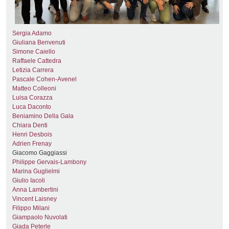
Sergia Adamo
Giuliana Benvenuti
Simone Caiello
Raffaele Cattedra
Letizia Carrera
Pascale Cohen-Avenel
Matteo Colleoni
Luisa Corazza
Luca Daconto
Beniamino Della Gala
Chiara Denti
Henri Desbois
Adrien Frenay
Giacomo Gaggiassi
Philippe Gervais-Lambony
Marina Guglielmi
Giulio Iacoli
Anna Lambertini
Vincent Laisney
Filippo Milani
Giampaolo Nuvolati
Giada Peterle