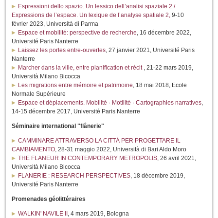
Espressioni dello spazio. Un lessico dell’analisi spaziale 2 /
Expressions de l’espace. Un lexique de l’analyse spatiale 2,
9-10
février 2023, Università di Parma
Espace et mobilité: perspective de recherche
, 16 décembre 2022,
Université Paris Nanterre
Laissez les portes entre-ouvertes
, 27 janvier 2021, Université Paris
Nanterre
Marcher dans la ville, entre planification et récit
, 21-22 mars 2019,
Università Milano Bicocca
Les migrations entre mémoire et patrimoine
, 18 mai 2018, Ecole
Normale Supérieure
Espace et déplacements. Mobilité · Motilité · Cartographies narratives
,
14-15 décembre 2017, Université Paris Nanterre
Séminaire international "flânerie"
CAMMINARE ATTRAVERSO LA CITTÀ PER PROGETTARE IL
CAMBIAMENTO
, 28-31 maggio 2022, Università di Bari Aldo Moro
THE FLANEUR IN CONTEMPORARY METROPOLIS
, 26 avril 2021,
Università Milano Bicocca
FLANERIE : RESEARCH PERSPECTIVES
, 18 décembre 2019,
Université Paris Nanterre
Promenades géolittéraires
WALKIN' NAVILE II
, 4 mars 2019, Bologna