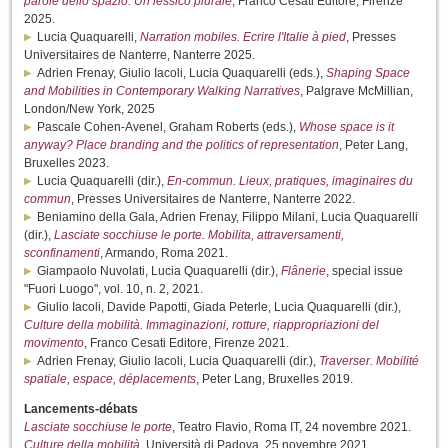
parole dello spazio. Un lessico plurale
, Franco Cesati Editore, Firenze
2025.
Lucia Quaquarelli,
Narration mobiles. Ecrire l'Italie à pied
, Presses
Universitaires de Nanterre, Nanterre 2025.
Adrien Frenay, Giulio Iacoli, Lucia Quaquarelli (eds.),
Shaping Space
and Mobilities in Contemporary Walking Narratives
, Palgrave McMillian,
London/New York, 2025
Pascale Cohen-Avenel, Graham Roberts (eds.),
Whose space is it
anyway? Place branding and the politics of representation
, Peter Lang,
Bruxelles 2023.
Lucia Quaquarelli (dir.),
En-commun. Lieux, pratiques, imaginaires du
commun
, Presses Universitaires de Nanterre, Nanterre 2022.
Beniamino della Gala, Adrien Frenay, Filippo Milani, Lucia Quaquarelli
(dir.),
Lasciate socchiuse le porte. Mobilita, attraversamenti,
sconfinamenti
, Armando, Roma 2021.
Giampaolo Nuvolati, Lucia Quaquarelli (dir.),
Flânerie
, special issue
"Fuori Luogo", vol. 10, n. 2, 2021.
Giulio Iacoli, Davide Papotti, Giada Peterle, Lucia Quaquarelli (dir.),
Culture della mobilità. Immaginazioni, rotture, riappropriazioni del
movimento
, Franco Cesati Editore, Firenze 2021.
Adrien Frenay, Giulio Iacoli, Lucia Quaquarelli (dir.),
Traverser. Mobilité
spatiale, espace, déplacements
, Peter Lang, Bruxelles 2019.
Lancements-débats
Lasciate socchiuse le porte
, Teatro Flavio, Roma IT, 24 novembre 2021.
Culture della mobilità
, Università di Padova, 25 novembre 2021.