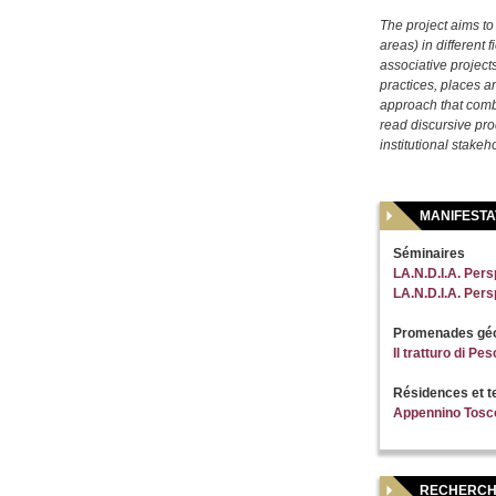
The project aims to
areas) in different 
associative projects
practices, places an
approach that combin
read discursive prod
institutional stakeh
MANIFESTA
Séminaires
LA.N.D.I.A. Per
LA.N.D.I.A. Per
Promenades géol
Il tratturo di Pe
Résidences et t
Appennino Tosc
RECHERCH