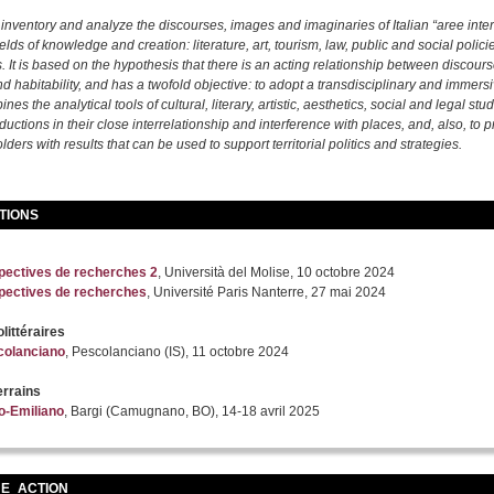
 inventory and analyze the discourses, images and imaginaries of Italian “aree inter
fields of knowledge and creation: literature, art, tourism, law, public and social polici
. It is based on the hypothesis that there is an acting relationship between discours
d habitability, and has a twofold objective: to adopt a transdisciplinary and immersiv
es the analytical tools of cultural, literary, artistic, aesthetics, social and legal stud
uctions in their close interrelationship and interference with places, and, also, to p
olders with results that can be used to support territorial politics and strategies.
TIONS
spectives de recherches 2
, Università del Molise, 10 octobre 2024
spectives de recherches
, Université Paris Nanterre, 27 mai 2024
ittéraires
scolanciano
, Pescolanciano (IS), 11 octobre 2024
errains
o-Emiliano
, Bargi (Camugnano, BO), 14-18 avril 2025
E_ACTION