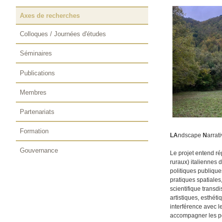
Axes de recherches
Colloques / Journées d'études
Séminaires
Publications
Membres
Partenariats
Formation
LA
ndscape
N
arrat
Gouvernance
Le projet entend ré
ruraux) italiennes d
politiques publiques
pratiques spatiales,
scientifique transdi
artistiques, esthéti
interférence avec le
accompagner les pol