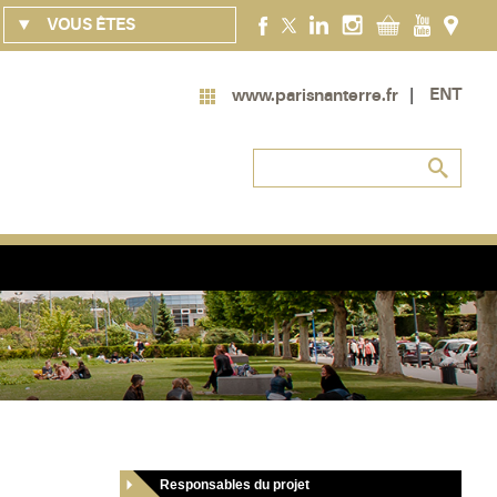
VOUS ÊTES
ENT
www.parisnanterre.fr
Responsables du projet