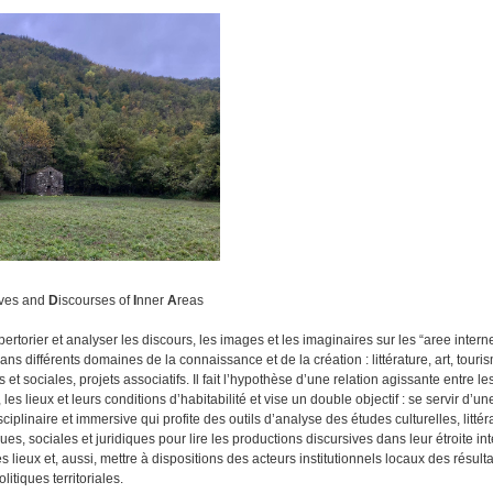
ives and
D
iscourses of
I
nner
A
reas
pertorier et analyser les discours, les images et les imaginaires sur les “aree inter
ans différents domaines de la connaissance et de la création : littérature, art, touris
 et sociales, projets associatifs. Il fait l’hypothèse d’une relation agissante entre le
 les lieux et leurs conditions d’habitabilité et vise un double objectif : se servir d’
sciplinaire et immersive qui profite des outils d’analyse des études culturelles, littér
ques, sociales et juridiques pour lire les productions discursives dans leur étroite int
s lieux et, aussi, mettre à dispositions des acteurs institutionnels locaux des résult
itiques territoriales.