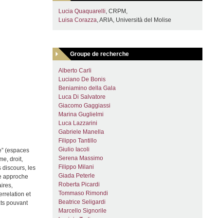
Lucia Quaquarelli
, CRPM,
Luisa Corazza
, ARIA, Università del Molise
Groupe de recherche
Alberto Carli
Luciano De Bonis
Beniamino della Gala
Luca Di Salvatore
Giacomo Gaggiassi
Marina Guglielmi
Luca Lazzarini
Gabriele Manella
Filippo Tantillo
Giulio Iacoli
ne” (espaces
Serena Massimo
me, droit,
Filippo Milani
s discours, les
Giada Peterle
une approche
Roberta Picardi
aires,
Tommaso Rimondi
errelation et
Beatrice Seligardi
ats pouvant
Marcello Signorile