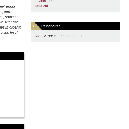
Lavinia Torti
Ilaria Zilli
ne” (inner
es, and
es, spatial
e scientific
Partenaires
ies in order to
rovide local
ARIA
, ARee Interne e Appennini