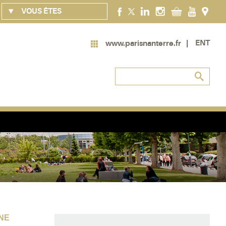
VOUS ÊTES
ENT
www.parisnanterre.fr
INE