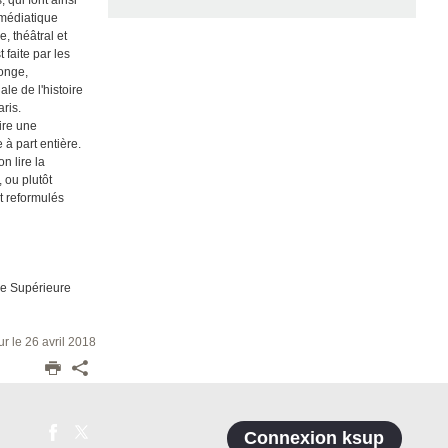
 médiatique
, théâtral et
 faite par les
onge,
le de l'histoire
ris.
ire une
à part entière.
n lire la
 ou plutôt
t reformulés
le Supérieure
ur le 26 avril 2018
Connexion ksup