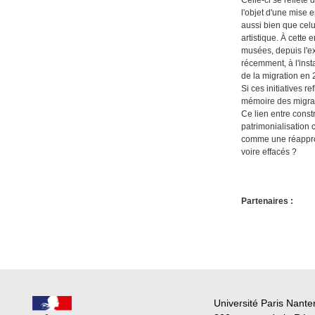
l'objet d'une mise 
aussi bien que celu
artistique. À cette 
musées, depuis l'e
récemment, à l'inst
de la migration en 
Si ces initiatives 
mémoire des migrati
Ce lien entre const
patrimonialisation 
comme une réappropr
voire effacés ?
Partenaires :
Université Paris Nante