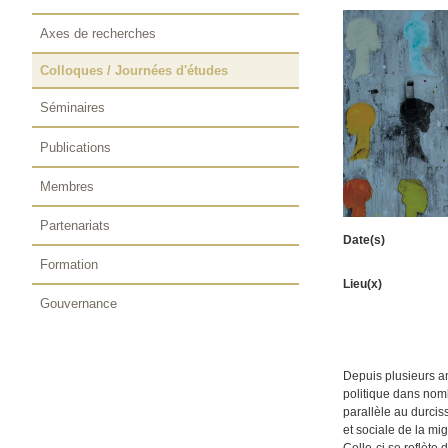
Axes de recherches
Colloques / Journées d'études
Séminaires
Publications
Membres
Partenariats
Date(s)
Formation
Lieu(x)
Gouvernance
Depuis plusieurs a
politique dans nom
parallèle au durcis
et sociale de la mig
Celle-ci se reflète 