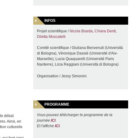
INFOS
Projet scientifique /
Nicola Brarda
,
Chiara Denti
,
Diletta Moscatelli
Comité scientifique / Giuliana Benvenuti (Università
di Bologna), Véronique Dassié (Université d'Aix-
Marseille), Lucia Quaquarelli (Université Paris
Nanterre), Licia Reggiani (Università di Bologna)
Organisation / Jessy Simonini
PROGRAMME
Vous pouvez télécharger le programme de la
 le débat
journée
ICI
.
es. Ainsi, en
Et l'affiche
ICI
.
ion culturelle
, qui font ainsi