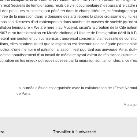
en récit (recueils de témoignages, récits de vie, documentaires) dépassant le cadre
i des pratiques militantes pour pénétrer dans le champ littéraire, cinématographique
entrée de la migration dans le domaine des arts répond la place croissante qui lui est
xposition d'œuvres d'art contemporain dans nombre de musées de société (qu'on s
allation temporaire « We are here » au Mucem), jusqu'à la création de la Cité nationa
2007 et sa transformation en Musée National d'Histoire de l'Immigration (MNHI) à Pa
reflètent non seulement un consensus transversal concernant la nécessité de constru
ons, elles montrent aussi que la migration est devenue une catégorie patrimoniale 
ruction d'une mémoire et patrimonialisation n'est pourtant pas univoque. Ainsi, doit-o
comme aboutissement d'un travail de mémoire ayant valeur de résistance culturelle,
iation où les enjeux politiques posées par la migration sont amoindris, si ce n'es
La journée d'étude est organisée avec la collaboration de l'Ecole Norma
de Paris.
Mis à jo
rre
Travailler à l'université