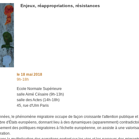
Enjeux, réappropriations, résistances
le
18 mai 2018
9h-18h
Ecole Normale Supérieure
salle Aimé Césaire (9h-13h)
salle des Actes (14h-18h)
45, rue d'Ulm Paris
nnées, le phénomène migratoire occupe de façon croissante l'attention publique et
bre d'États européens, donnant lieu à des dynamiques (apparemment) contradictoir
sement des politiques migratoires à l'échelle européenne, on assiste à une valorisat
ration.
dans la multiplication des narrations portant sur les vies et les parcours des migrants